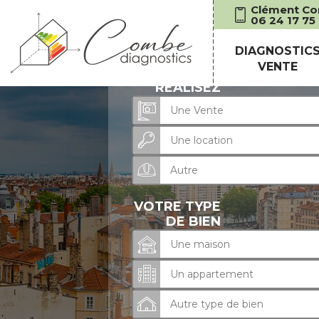
Clément C
06 24 17 75
Recevez votre de
DIAGNOSTIC
VENTE
VOUS
RÉALISEZ
Une Vente
Une location
Accueil
Autre
VOTRE TYPE
DE BIEN
Une maison
Un appartement
Autre type de bien