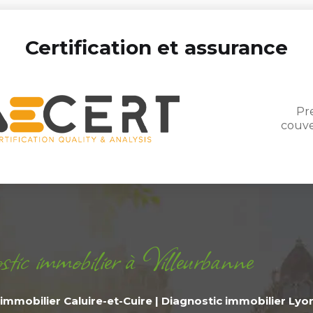
Certification et assurance
Pr
couve
tic immobilier à Villeurbanne
immobilier Caluire-et-Cuire
|
Diagnostic immobilier Lyo