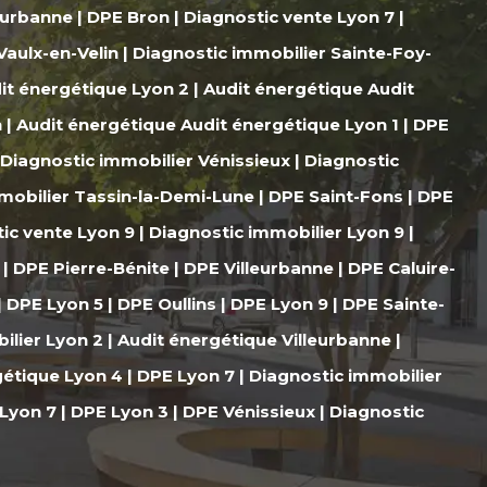
leurbanne
|
DPE Bron
|
Diagnostic vente Lyon 7
|
Vaulx-en-Velin
|
Diagnostic immobilier Sainte-Foy-
it énergétique Lyon 2
|
Audit énergétique Audit
n
|
Audit énergétique Audit énergétique Lyon 1
|
DPE
Diagnostic immobilier Vénissieux
|
Diagnostic
mobilier Tassin-la-Demi-Lune
|
DPE Saint-Fons
|
DPE
ic vente Lyon 9
|
Diagnostic immobilier Lyon 9
|
|
DPE Pierre-Bénite
|
DPE Villeurbanne
|
DPE Caluire-
|
DPE Lyon 5
|
DPE Oullins
|
DPE Lyon 9
|
DPE Sainte-
ilier Lyon 2
|
Audit énergétique Villeurbanne
|
gétique Lyon 4
|
DPE Lyon 7
|
Diagnostic immobilier
 Lyon 7
|
DPE Lyon 3
|
DPE Vénissieux
|
Diagnostic