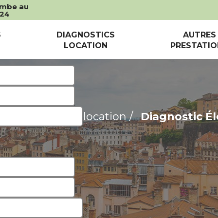
ombe au
 24
vis GRATUIT
S
DIAGNOSTICS
AUTRES
LOCATION
PRESTATIO
/ Avant vente - location /
Diagnostic Él