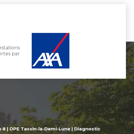
estations
rtes par
n 8
|
DPE Tassin-la-Demi-Lune
|
Diagnostic